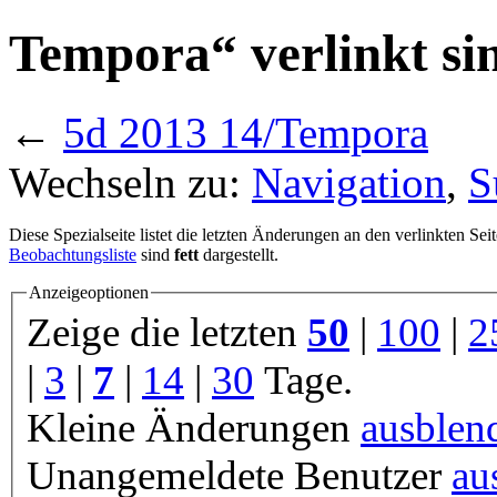
Tempora“ verlinkt si
←
5d 2013 14/Tempora
Wechseln zu:
Navigation
,
S
Diese Spezialseite listet die letzten Änderungen an den verlinkten Sei
Beobachtungsliste
sind
fett
dargestellt.
Anzeigeoptionen
Zeige die letzten
50
|
100
|
2
|
3
|
7
|
14
|
30
Tage.
Kleine Änderungen
ausblen
Unangemeldete Benutzer
au