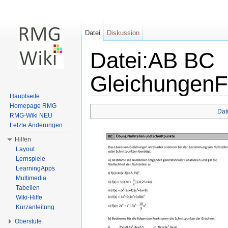
Datei
Diskussion
Datei:AB BC
GleichungenF
Hauptseite
Wechseln zu:
Navigation
,
Suche
Homepage RMG
Dat
RMG-Wiki NEU
Letzte Änderungen
Hilfen
Layout
Lernspiele
LearningApps
Multimedia
Tabellen
Wiki-Hilfe
Kurzanleitung
Oberstufe