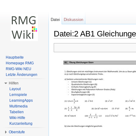
Datei
Diskussion
Datei:2 AB1 Gleichung
Wechseln zu:
Navigation
,
Suche
Hauptseite
Homepage RMG
RMG-Wiki NEU
Letzte Änderungen
Hilfen
Layout
Lernspiele
LearningApps
Multimedia
Tabellen
Wiki-Hilfe
Kurzanleitung
Oberstufe