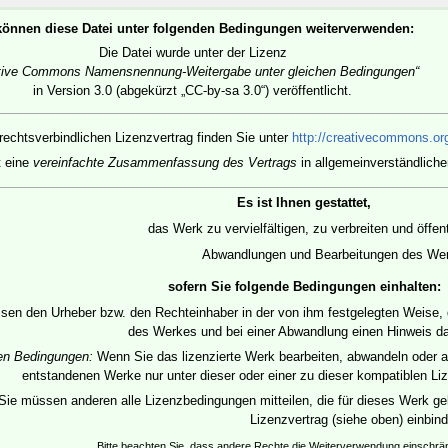
können diese Datei unter folgenden Bedingungen weiterverwenden:
Die Datei wurde unter der Lizenz
tive Commons Namensnennung-Weitergabe unter gleichen Bedingungen“
in Version 3.0 (abgekürzt „CC-by-sa 3.0“) veröffentlicht.
rechtsverbindlichen Lizenzvertrag finden Sie unter
http://creativecommons.org
t eine
vereinfachte Zusammenfassung des Vertrags
in allgemeinverständliche
Es ist Ihnen gestattet,
das Werk zu vervielfältigen, zu verbreiten und öffe
Abwandlungen und Bearbeitungen des Werk
sofern Sie folgende Bedingungen einhalten:
en den Urheber bzw. den Rechteinhaber in der von ihm festgelegten Weise, die
des Werkes und bei einer Abwandlung einen Hinweis d
hen Bedingungen:
Wenn Sie das lizenzierte Werk bearbeiten, abwandeln oder a
entstandenen Werke nur unter dieser oder einer zu dieser kompatiblen Liz
Sie müssen anderen alle Lizenzbedingungen mitteilen, die für dieses Werk gel
Lizenzvertrag (siehe oben) einbin
Bitte beachten Sie, dass andere Rechte die Weiterverwendung einschr