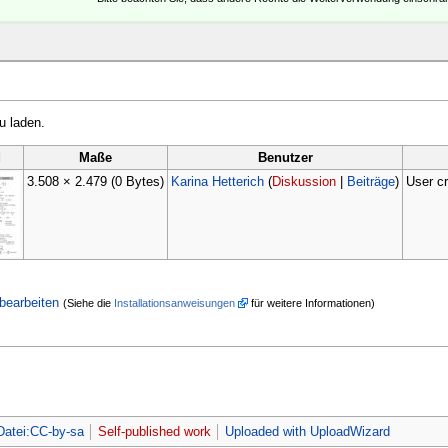
u laden.
d
Maße
Benutzer
3.508 × 2.479
(0 Bytes)
Karina Hetterich
(
Diskussion
|
Beiträge
)
User c
bearbeiten
(Siehe die
Installationsanweisungen
für weitere Informationen)
Datei:CC-by-sa
Self-published work
Uploaded with UploadWizard