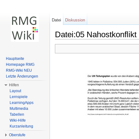
Datei
Diskussion
Datei:05 Nahostkonflikt
Wechseln zu:
Navigation
,
Suche
Hauptseite
Homepage RMG
RMG-Wiki NEU
Letzte Änderungen
Hilfen
Layout
Lernspiele
LearningApps
Multimedia
Tabellen
Wiki-Hilfe
Kurzanleitung
Oberstufe