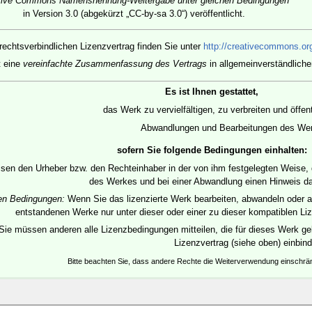
tive Commons Namensnennung-Weitergabe unter gleichen Bedingungen“
in Version 3.0 (abgekürzt „CC-by-sa 3.0“) veröffentlicht.
rechtsverbindlichen Lizenzvertrag finden Sie unter
http://creativecommons.org
t eine
vereinfachte Zusammenfassung des Vertrags
in allgemeinverständliche
Es ist Ihnen gestattet,
das Werk zu vervielfältigen, zu verbreiten und öffe
Abwandlungen und Bearbeitungen des Werk
sofern Sie folgende Bedingungen einhalten:
en den Urheber bzw. den Rechteinhaber in der von ihm festgelegten Weise, die
des Werkes und bei einer Abwandlung einen Hinweis d
hen Bedingungen:
Wenn Sie das lizenzierte Werk bearbeiten, abwandeln oder a
entstandenen Werke nur unter dieser oder einer zu dieser kompatiblen Liz
Sie müssen anderen alle Lizenzbedingungen mitteilen, die für dieses Werk gel
Lizenzvertrag (siehe oben) einbin
Bitte beachten Sie, dass andere Rechte die Weiterverwendung einschr