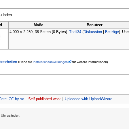
u laden.
ld
Maße
Benutzer
4.000 × 2.250, 38 Seiten
(0 Bytes)
Theli34
(
Diskussion
|
Beiträge
)
Use
bearbeiten
(Siehe die
Installationsanweisungen
für weitere Informationen)
Datei:CC-by-sa
Self-published work
Uploaded with UploadWizard
 Uhr geändert.