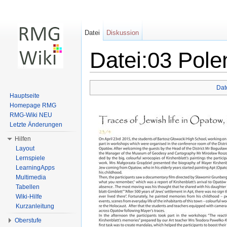
Datei
Diskussion
Datei:03 Pole
Wechseln zu:
Navigation
,
Suche
Dat
Hauptseite
Homepage RMG
RMG-Wiki NEU
Letzte Änderungen
Hilfen
Layout
Lernspiele
LearningApps
Multimedia
Tabellen
Wiki-Hilfe
Kurzanleitung
Oberstufe