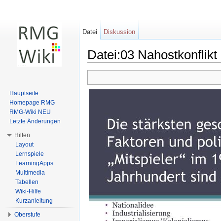
Datei
Diskussion
Datei:03 Nahostkonflikt
Wechseln zu:
Navigation
,
Suche
Hauptseite
Homepage RMG
RMG-Wiki NEU
Letzte Änderungen
Hilfen
Layout
Lernspiele
LearningApps
Multimedia
Tabellen
Wiki-Hilfe
Kurzanleitung
Oberstufe