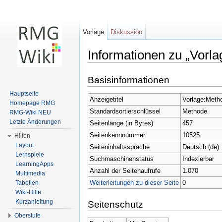
Vorlage
Diskussion
Informationen zu „Vorl
Wechseln zu:
Navigation
,
Suche
Basisinformationen
Hauptseite
Anzeigetitel
Vorlage:Meth
Homepage RMG
Standardsortierschlüssel
Methode
RMG-Wiki NEU
Letzte Änderungen
Seitenlänge (in Bytes)
457
Seitenkennnummer
10525
Hilfen
Layout
Seiteninhaltssprache
Deutsch (de)
Lernspiele
Suchmaschinenstatus
Indexierbar
LearningApps
Anzahl der Seitenaufrufe
1.070
Multimedia
Weiterleitungen zu dieser Seite
0
Tabellen
Wiki-Hilfe
Kurzanleitung
Seitenschutz
Oberstufe