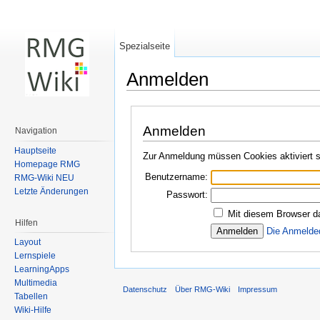
Spezialseite
Anmelden
Wechseln zu:
Navigation
,
Suche
Anmelden
Navigation
Hauptseite
Zur Anmeldung müssen Cookies aktiviert s
Homepage RMG
Benutzername:
RMG-Wiki NEU
Letzte Änderungen
Passwort:
Mit diesem Browser d
Hilfen
Die Anmelde
Layout
Lernspiele
LearningApps
Multimedia
Datenschutz
Über RMG-Wiki
Impressum
Tabellen
Wiki-Hilfe