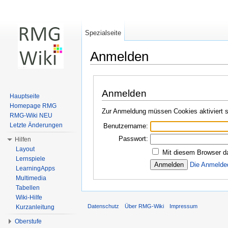
Spezialseite
Anmelden
Wechseln zu:
Navigation
,
Suche
Anmelden
Hauptseite
Homepage RMG
Zur Anmeldung müssen Cookies aktiviert s
RMG-Wiki NEU
Letzte Änderungen
Benutzername:
Passwort:
Hilfen
Layout
Mit diesem Browser d
Lernspiele
Die Anmelde
LearningApps
Multimedia
Tabellen
Wiki-Hilfe
Datenschutz
Über RMG-Wiki
Impressum
Kurzanleitung
Oberstufe