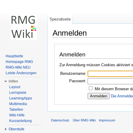
Spezialseite
Anmelden
Wechseln zu:
Navigation
,
Suche
Anmelden
Hauptseite
Homepage RMG
Zur Anmeldung müssen Cookies aktiviert s
RMG-Wiki NEU
Letzte Änderungen
Benutzername:
Passwort:
Hilfen
Layout
Mit diesem Browser d
Lernspiele
Die Anmelde
LearningApps
Multimedia
Tabellen
Wiki-Hilfe
Datenschutz
Über RMG-Wiki
Impressum
Kurzanleitung
Oberstufe