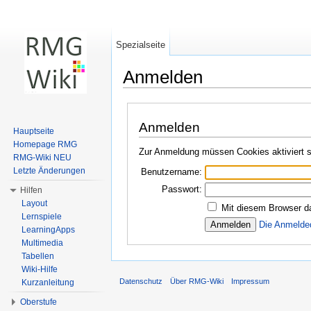
Spezialseite
Anmelden
Wechseln zu:
Navigation
,
Suche
Anmelden
Hauptseite
Homepage RMG
Zur Anmeldung müssen Cookies aktiviert s
RMG-Wiki NEU
Letzte Änderungen
Benutzername:
Passwort:
Hilfen
Layout
Mit diesem Browser d
Lernspiele
Die Anmelde
LearningApps
Multimedia
Tabellen
Wiki-Hilfe
Datenschutz
Über RMG-Wiki
Impressum
Kurzanleitung
Oberstufe