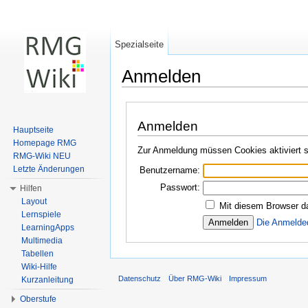
Spezialseite
Anmelden
Wechseln zu:
Navigation
,
Suche
Anmelden
Hauptseite
Homepage RMG
Zur Anmeldung müssen Cookies aktiviert s
RMG-Wiki NEU
Letzte Änderungen
Benutzername:
Passwort:
Hilfen
Layout
Mit diesem Browser d
Lernspiele
Die Anmelde
LearningApps
Multimedia
Tabellen
Wiki-Hilfe
Datenschutz
Über RMG-Wiki
Impressum
Kurzanleitung
Oberstufe