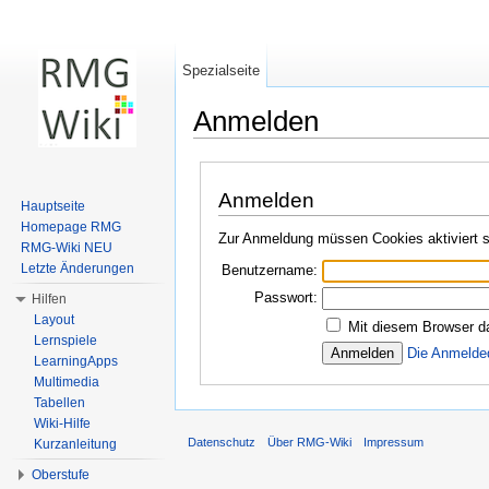
Spezialseite
Anmelden
Wechseln zu:
Navigation
,
Suche
Anmelden
Hauptseite
Homepage RMG
Zur Anmeldung müssen Cookies aktiviert s
RMG-Wiki NEU
Letzte Änderungen
Benutzername:
Passwort:
Hilfen
Layout
Mit diesem Browser d
Lernspiele
Die Anmelde
LearningApps
Multimedia
Tabellen
Wiki-Hilfe
Datenschutz
Über RMG-Wiki
Impressum
Kurzanleitung
Oberstufe