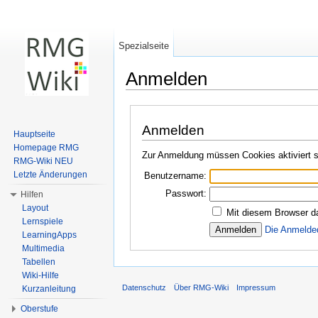
Spezialseite
Anmelden
Wechseln zu:
Navigation
,
Suche
Anmelden
Hauptseite
Homepage RMG
Zur Anmeldung müssen Cookies aktiviert s
RMG-Wiki NEU
Letzte Änderungen
Benutzername:
Passwort:
Hilfen
Layout
Mit diesem Browser d
Lernspiele
Die Anmelde
LearningApps
Multimedia
Tabellen
Wiki-Hilfe
Datenschutz
Über RMG-Wiki
Impressum
Kurzanleitung
Oberstufe