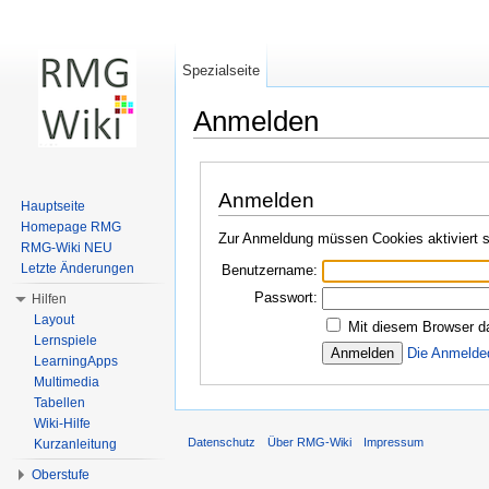
Spezialseite
Anmelden
Wechseln zu:
Navigation
,
Suche
Anmelden
Hauptseite
Homepage RMG
Zur Anmeldung müssen Cookies aktiviert s
RMG-Wiki NEU
Letzte Änderungen
Benutzername:
Passwort:
Hilfen
Layout
Mit diesem Browser d
Lernspiele
Die Anmelde
LearningApps
Multimedia
Tabellen
Wiki-Hilfe
Datenschutz
Über RMG-Wiki
Impressum
Kurzanleitung
Oberstufe