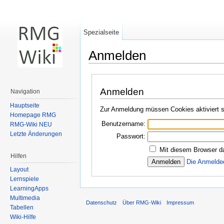
Spezialseite
Anmelden
Wechseln zu:
Navigation
,
Suche
Anmelden
Navigation
Hauptseite
Zur Anmeldung müssen Cookies aktiviert s
Homepage RMG
Benutzername:
RMG-Wiki NEU
Letzte Änderungen
Passwort:
Mit diesem Browser d
Hilfen
Die Anmelde
Layout
Lernspiele
LearningApps
Multimedia
Datenschutz
Über RMG-Wiki
Impressum
Tabellen
Wiki-Hilfe