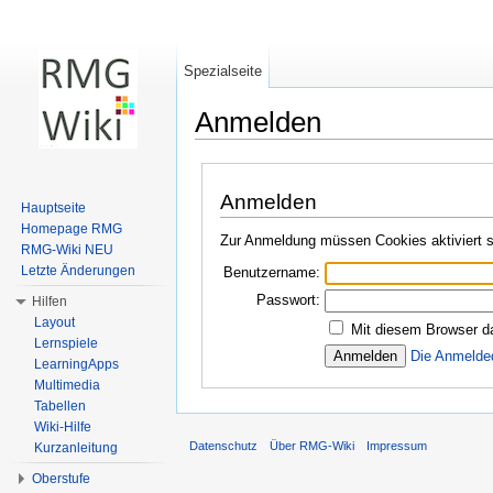
Spezialseite
Anmelden
Wechseln zu:
Navigation
,
Suche
Anmelden
Hauptseite
Homepage RMG
Zur Anmeldung müssen Cookies aktiviert s
RMG-Wiki NEU
Letzte Änderungen
Benutzername:
Passwort:
Hilfen
Layout
Mit diesem Browser d
Lernspiele
Die Anmelde
LearningApps
Multimedia
Tabellen
Wiki-Hilfe
Datenschutz
Über RMG-Wiki
Impressum
Kurzanleitung
Oberstufe