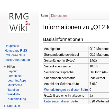
Seite
Diskussion
Informationen zu „Q12
Wechseln zu:
Navigation
,
Suche
Basisinformationen
Hauptseite
Anzeigetitel
Q12 Mathema
Homepage RMG
Standardsortierschlüssel
Q12 Mathema
RMG-Wiki NEU
Letzte Änderungen
Seitenlänge (in Bytes)
1.527
Seitenkennnummer
10765
Hilfen
Layout
Seiteninhaltssprache
Deutsch (de)
Lernspiele
Suchmaschinenstatus
Indexierbar
LearningApps
Anzahl der Seitenaufrufe
7.960
Multimedia
Weiterleitungen zu dieser Seite
0
Tabellen
Wiki-Hilfe
Gezählt als eine Inhaltsseite
Ja
Kurzanleitung
Unterseiten dieser Seite
0 (0 Weiterlei
Oberstufe