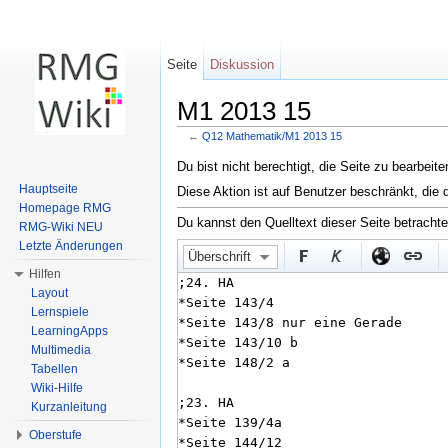
Seite
Diskussion
M1 2013 15
←
Q12 Mathematik/M1 2013 15
Wechseln zu:
Navigation
,
Suche
Du bist nicht berechtigt, die Seite zu bearbeit
Hauptseite
Diese Aktion ist auf Benutzer beschränkt, die 
Homepage RMG
Du kannst den Quelltext dieser Seite betracht
RMG-Wiki NEU
Letzte Änderungen
Überschrift
Hilfen
Layout
Lernspiele
LearningApps
Multimedia
Tabellen
Wiki-Hilfe
Kurzanleitung
Oberstufe