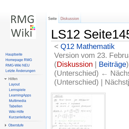
Seite
Diskussion
LS12 Seite14
<
Q12 Mathematik
Version vom 23. Febru
Hauptseite
Homepage RMG
(
Diskussion
|
Beiträge
)
RMG-Wiki NEU
(Unterschied) ← Nächst
Letzte Änderungen
Hilfen
(Unterschied) | Nächs
Layout
Wechseln zu:
Navigation
,
Suche
Lernspiele
LearningApps
Multimedia
Tabellen
Wiki-Hilfe
Kurzanleitung
Oberstufe