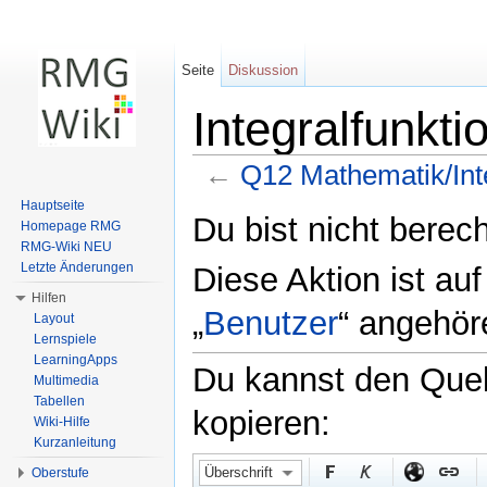
Seite
Diskussion
Integralfunkt
←
Q12 Mathematik/Inte
Wechseln zu:
Navigation
,
Suche
Hauptseite
Du bist nicht berech
Homepage RMG
RMG-Wiki NEU
Letzte Änderungen
Diese Aktion ist au
Hilfen
„
Benutzer
“ angehör
Layout
Lernspiele
LearningApps
Du kannst den Quell
Multimedia
Tabellen
kopieren:
Wiki-Hilfe
Kurzanleitung
Überschrift
Oberstufe