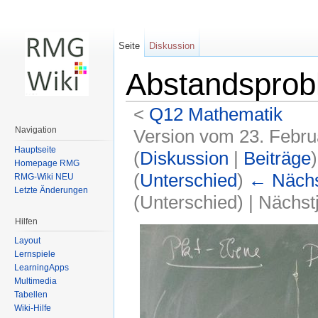
Seite
Diskussion
Abstandspro
<
Q12 Mathematik
Navigation
Version vom 23. Febru
Hauptseite
(
Diskussion
|
Beiträge
)
Homepage RMG
(
Unterschied
)
← Nächst
RMG-Wiki NEU
Letzte Änderungen
(Unterschied) | Nächs
Wechseln zu:
Navigation
,
Suche
Hilfen
Layout
Lernspiele
LearningApps
Multimedia
Tabellen
Wiki-Hilfe