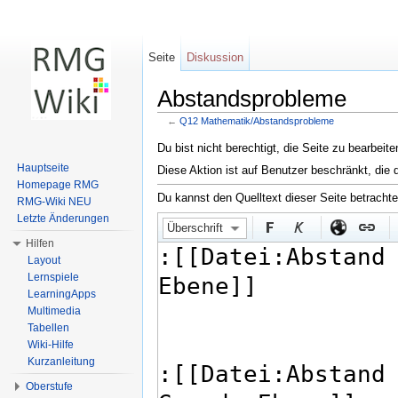
Seite
Diskussion
Abstandsprobleme
←
Q12 Mathematik/Abstandsprobleme
Wechseln zu:
Navigation
,
Suche
Du bist nicht berechtigt, die Seite zu bearbeit
Hauptseite
Diese Aktion ist auf Benutzer beschränkt, die 
Homepage RMG
Du kannst den Quelltext dieser Seite betracht
RMG-Wiki NEU
Letzte Änderungen
Überschrift
Hilfen
Layout
Lernspiele
LearningApps
Multimedia
Tabellen
Wiki-Hilfe
Kurzanleitung
Oberstufe