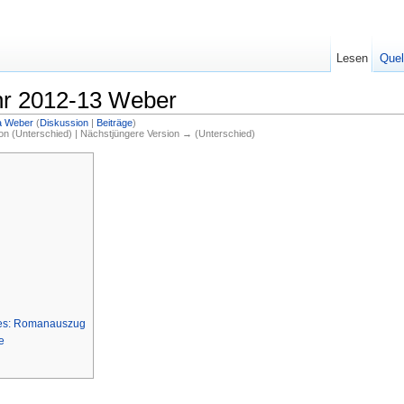
Lesen
Quel
hr 2012-13 Weber
a Weber
(
Diskussion
|
Beiträge
)
ion (Unterschied) | Nächstjüngere Version → (Unterschied)
xtes: Romanauszug
e