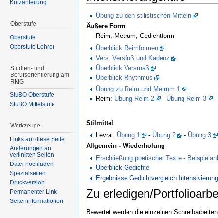
Kurzanleitung
Übung zu den stilistischen Mitteln
Oberstufe
Äußere Form
Reim, Metrum, Gedichtform
Oberstufe
Oberstufe Lehrer
Überblick Reimformen
Vers, Versfuß und Kadenz
Überblick Versmaß
Studien- und
Berufsorientierung am
Überblick Rhythmus
RMG
Übung zu Reim und Metrum 1
StuBO Oberstufe
Reim:
Übung Reim 2
-
Übung Reim 3
StuBO Mittelstufe
Stilmittel
Werkzeuge
Levrai:
Übung 1
-
Übung 2
-
Übung 3
Links auf diese Seite
Allgemein - Wiederholung
Änderungen an
verlinkten Seiten
Erschließung poetischer Texte - Beispiela
Datei hochladen
Überblick Gedichte
Spezialseiten
Ergebnisse Gedichtvergleich Intensivierun
Druckversion
Zu erledigen/Portfolioarbe
Permanenter Link
Seiteninformationen
Bewertet werden die einzelnen Schreibarbeiten. 