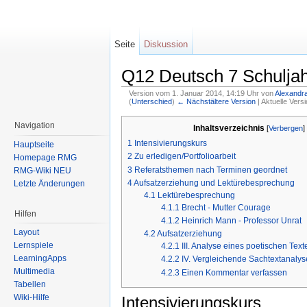
Seite
Diskussion
Q12 Deutsch 7 Schulja
Version vom 1. Januar 2014, 14:19 Uhr von
Alexandr
(
Unterschied
)
← Nächstältere Version
| Aktuelle Vers
Wechseln zu:
Navigation
,
Suche
Navigation
Inhaltsverzeichnis
[
Verbergen
]
1
Intensivierungskurs
Hauptseite
2
Zu erledigen/Portfolioarbeit
Homepage RMG
3
Referatsthemen nach Terminen geordnet
RMG-Wiki NEU
4
Aufsatzerziehung und Lektürebesprechung
Letzte Änderungen
4.1
Lektürebesprechung
4.1.1
Brecht - Mutter Courage
Hilfen
4.1.2
Heinrich Mann - Professor Unrat
Layout
4.2
Aufsatzerziehung
Lernspiele
4.2.1
III. Analyse eines poetischen Te
LearningApps
4.2.2
IV. Vergleichende Sachtextanalys
Multimedia
4.2.3
Einen Kommentar verfassen
Tabellen
Wiki-Hilfe
Intensivierungskurs