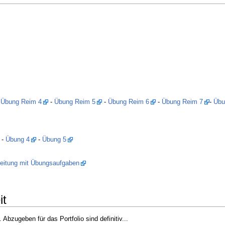
-
Übung Reim 4
-
Übung Reim 5
-
Übung Reim 6
-
Übung Reim 7
-
Übu
-
Übung 4
-
Übung 5
nleitung mit Übungsaufgaben
g
it
Abzugeben für das Portfolio sind definitiv...