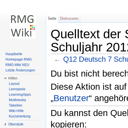
Seite
Diskussion
Quelltext der
Schuljahr 20
Hauptseite
←
Q12 Deutsch 7 Schu
Homepage RMG
RMG-Wiki NEU
Wechseln zu:
Navigation
,
Suche
Letzte Änderungen
Du bist nicht berech
Hilfen
Diese Aktion ist au
Layout
Lernspiele
LearningApps
„
Benutzer
“ angehör
Multimedia
Tabellen
Du kannst den Quell
Wiki-Hilfe
Kurzanleitung
kopieren:
Oberstufe