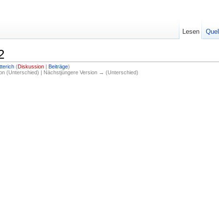
Lesen
Quel
2
terich
(
Diskussion
|
Beiträge
)
ion (Unterschied) | Nächstjüngere Version → (Unterschied)