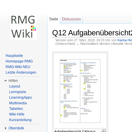
Seite
Diskussion
Q12 Aufgabenübersicht
Version vom 27. März 2018, 20:23 Uhr von
Karina Het
(Unterschied) ← Nächstältere Version | Aktuelle Vers
Wechseln zu:
Navigation
,
Suche
Hauptseite
Homepage RMG
RMG-Wiki NEU
Letzte Änderungen
Hilfen
Layout
Lernspiele
LearningApps
Multimedia
Tabellen
Wiki-Hilfe
Kurzanleitung
Oberstufe
Aufgabenübersicht 2.Klausur