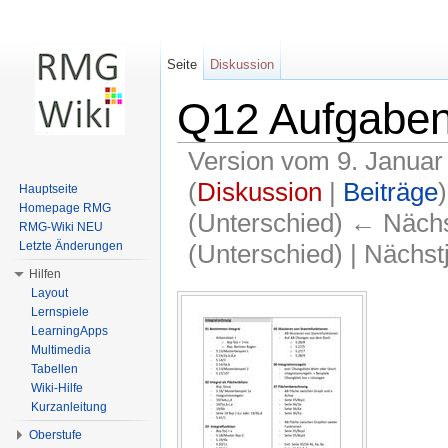
Seite
Diskussion
Q12 Aufgaben
Version vom 9. Januar
(
Diskussion
|
Beiträge
)
Hauptseite
Homepage RMG
(Unterschied) ← Nächst
RMG-Wiki NEU
(Unterschied) | Nächs
Letzte Änderungen
Hilfen
Wechseln zu:
Navigation
,
Suche
Layout
Lernspiele
LearningApps
Multimedia
Tabellen
Wiki-Hilfe
Kurzanleitung
Oberstufe