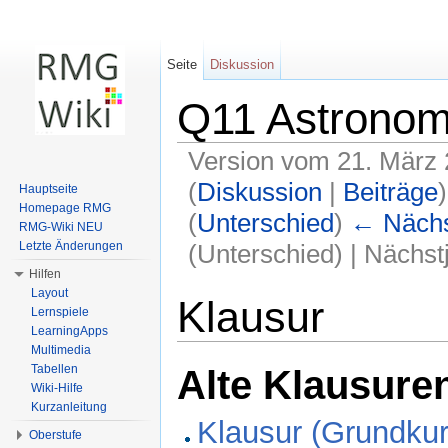
Seite
Diskussion
Q11 Astronom
Version vom 21. März 
(
Diskussion
|
Beiträge
)
Hauptseite
Homepage RMG
(
Unterschied
)
← Nächst
RMG-Wiki NEU
(Unterschied) | Nächs
Letzte Änderungen
Hilfen
Wechseln zu:
Navigation
,
Suche
Layout
Klausur
Lernspiele
LearningApps
Multimedia
Tabellen
Alte Klausure
Wiki-Hilfe
Kurzanleitung
Klausur (Grundku
Oberstufe