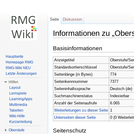
Seite
Diskussion
Informationen zu „Ober
Wechseln zu:
Navigation
,
Suche
Basisinformationen
Hauptseite
Anzeigetitel
Oberstufe/Se
Homepage RMG
Standardsortierschlüssel
Oberstufe/Se
RMG-Wiki NEU
Letzte Änderungen
Seitenlänge (in Bytes)
774
Seitenkennnummer
7377
Hilfen
Layout
Seiteninhaltssprache
Deutsch (de)
Lernspiele
Suchmaschinenstatus
Indexierbar
LearningApps
Anzahl der Seitenaufrufe
6.065
Multimedia
Weiterleitungen zu dieser Seite
1
Tabellen
Wiki-Hilfe
Unterseiten dieser Seite
0 (0 Weiterlei
Kurzanleitung
Seitenschutz
Oberstufe