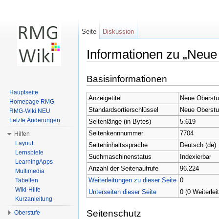
Seite
Diskussion
Informationen zu „Neue 
Wechseln zu:
Navigation
,
Suche
Basisinformationen
Hauptseite
Anzeigetitel
Neue Oberstuf
Homepage RMG
Standardsortierschlüssel
Neue Oberstuf
RMG-Wiki NEU
Letzte Änderungen
Seitenlänge (in Bytes)
5.619
Seitenkennnummer
7704
Hilfen
Layout
Seiteninhaltssprache
Deutsch (de)
Lernspiele
Suchmaschinenstatus
Indexierbar
LearningApps
Anzahl der Seitenaufrufe
96.224
Multimedia
Weiterleitungen zu dieser Seite
0
Tabellen
Wiki-Hilfe
Unterseiten dieser Seite
0 (0 Weiterlei
Kurzanleitung
Seitenschutz
Oberstufe