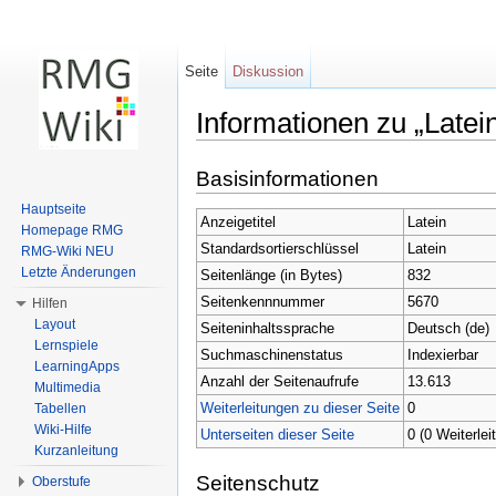
Seite
Diskussion
Informationen zu „Latei
Wechseln zu:
Navigation
,
Suche
Basisinformationen
Hauptseite
Anzeigetitel
Latein
Homepage RMG
Standardsortierschlüssel
Latein
RMG-Wiki NEU
Letzte Änderungen
Seitenlänge (in Bytes)
832
Seitenkennnummer
5670
Hilfen
Layout
Seiteninhaltssprache
Deutsch (de)
Lernspiele
Suchmaschinenstatus
Indexierbar
LearningApps
Anzahl der Seitenaufrufe
13.613
Multimedia
Weiterleitungen zu dieser Seite
0
Tabellen
Wiki-Hilfe
Unterseiten dieser Seite
0 (0 Weiterlei
Kurzanleitung
Seitenschutz
Oberstufe