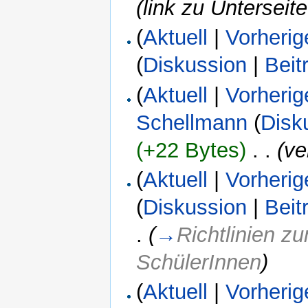
(link zu Unterseit
(
Aktuell
|
Vorherig
(
Diskussion
|
Beit
(
Aktuell
|
Vorherig
Schellmann
(
Disk
(+22 Bytes)
‎
. .
(ve
(
Aktuell
|
Vorherig
(
Diskussion
|
Beit
.
(
→
Richtlinien z
SchülerInnen
)
(
Aktuell
|
Vorherig