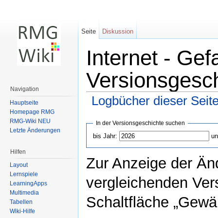
Seite
Diskussion
Internet - Ge
Versionsgesc
Navigation
Logbücher dieser Seit
Hauptseite
Wechseln zu:
Navigation
,
Suche
Homepage RMG
RMG-Wiki NEU
In der Versionsgeschichte suchen
Letzte Änderungen
bis Jahr:
un
Hilfen
Zur Anzeige der Än
Layout
Lernspiele
vergleichenden Ver
LearningApps
Multimedia
Schaltfläche „Gewäh
Tabellen
Wiki-Hilfe