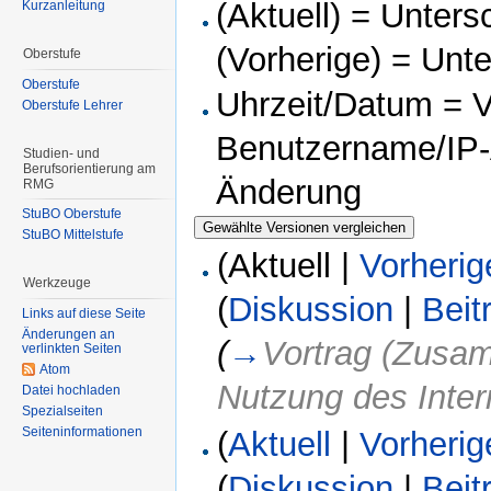
(Aktuell) = Unters
Kurzanleitung
(Vorherige) = Unt
Oberstufe
Oberstufe
Uhrzeit/Datum = Ve
Oberstufe Lehrer
Benutzername/IP-A
Studien- und
Berufsorientierung am
Änderung
RMG
StuBO Oberstufe
StuBO Mittelstufe
(Aktuell |
Vorherig
Werkzeuge
(
Diskussion
|
Beit
Links auf diese Seite
Änderungen an
(
→
Vortrag (Zusa
verlinkten Seiten
Atom
Nutzung des Inter
Datei hochladen
Spezialseiten
Seiteninformationen
(
Aktuell
|
Vorherig
(
Diskussion
|
Beit