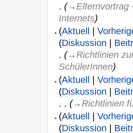
.
(
→
Elternvortrag
Internets
)
(
Aktuell
|
Vorherig
(
Diskussion
|
Beit
.
(
→
Richtlinien z
SchülerInnen
)
(
Aktuell
|
Vorherig
(
Diskussion
|
Beit
. .
(
→
Richtlinien f
(
Aktuell
|
Vorherig
(
Diskussion
|
Beit