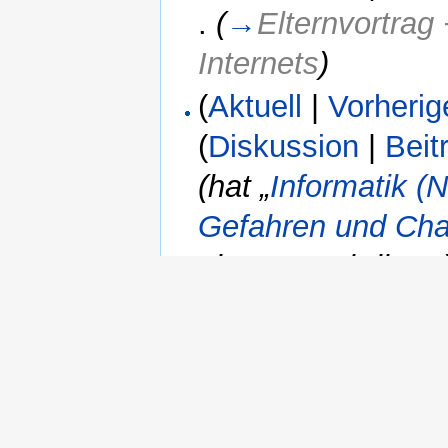
.
(
→
Elternvortrag
Internets
)
(
Aktuell
|
Vorherig
(
Diskussion
|
Beit
(hat „
Informatik (
Gefahren und Ch
eigener Rubrik ....
(
Aktuell
|
Vorherig
(
Diskussion
|
Beit
(
→
Elternvortrag 
(
Aktuell
| Vorherig