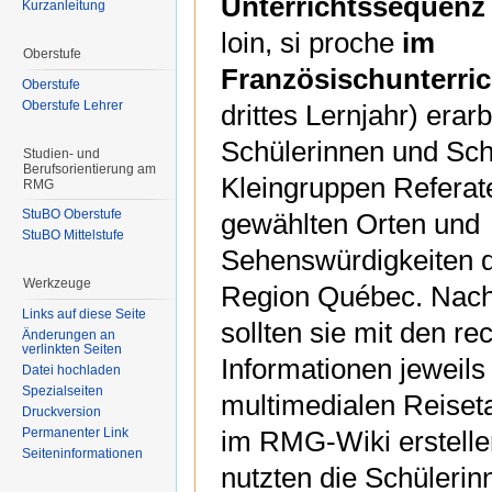
Unterrichtssequenz
Kurzanleitung
loin, si proche
im
Oberstufe
Französischunterric
Oberstufe
Oberstufe Lehrer
drittes Lernjahr) erarb
Schülerinnen und Sch
Studien- und
Berufsorientierung am
Kleingruppen Referate
RMG
StuBO Oberstufe
gewählten Orten und
StuBO Mittelstufe
Sehenswürdigkeiten 
Werkzeuge
Region Québec. Nach
Links auf diese Seite
sollten sie mit den re
Änderungen an
verlinkten Seiten
Informationen jeweils
Datei hochladen
Spezialseiten
multimedialen Reiset
Druckversion
Permanenter Link
im RMG-Wiki erstellen
Seiteninformationen
nutzten die Schülerin