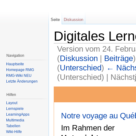
Seite
Diskussion
Digitales Le
Version vom 24. Febru
Navigation
(
Diskussion
|
Beiträge
)
Hauptseite
(
Unterschied
)
← Nächst
Homepage RMG
(Unterschied) | Nächs
RMG-Wiki NEU
Letzte Änderungen
Wechseln zu:
Navigation
,
Suche
Hilfen
Layout
Lernspiele
Notre voyage au Qué
LearningApps
Multimedia
Im Rahmen der
Tabellen
Wiki-Hilfe