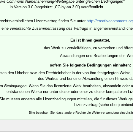
tive Commons Namensnennung-Weitergabe unter gleichen Bedingungen“
in Version 3.0 (abgekürzt „CC-by-sa 3.0“) veröffentlicht.
rechtsverbindlichen Lizenzvertrag finden Sie unter
http://creativecommons.org
t eine
vereinfachte Zusammenfassung des Vertrags
in allgemeinverständliche
Es ist Ihnen gestattet,
das Werk zu vervielfältigen, zu verbreiten und öffe
Abwandlungen und Bearbeitungen des Werk
sofern Sie folgende Bedingungen einhalten:
en den Urheber bzw. den Rechteinhaber in der von ihm festgelegten Weise, die
des Werkes und bei einer Abwandlung einen Hinweis d
hen Bedingungen:
Wenn Sie das lizenzierte Werk bearbeiten, abwandeln oder a
entstandenen Werke nur unter dieser oder einer zu dieser kompatiblen Liz
Sie müssen anderen alle Lizenzbedingungen mitteilen, die für dieses Werk gel
Lizenzvertrag (siehe oben) einbin
Bitte beachten Sie, dass andere Rechte die Weiterverwendung einschr