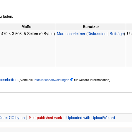
u laden.
Maße
Benutzer
.479 × 3.508, 5 Seiten
(0 Bytes)
Martinoberleitner
(
Diskussion
|
Beiträge
)
Us
bearbeiten
(Siehe die
Installationsanweisungen
für weitere Informationen)
Datei:CC-by-sa
Self-published work
Uploaded with UploadWizard