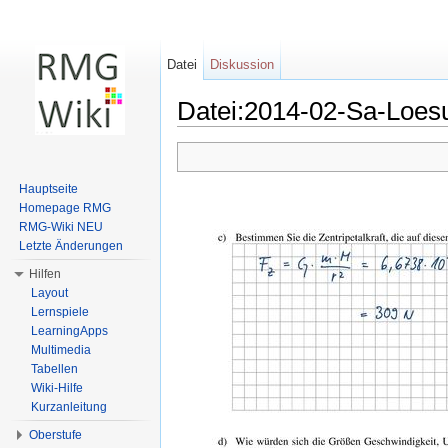
Datei
Diskussion
Datei:2014-02-Sa-Loes
Wechseln zu:
Navigation
,
Suche
Hauptseite
Homepage RMG
RMG-Wiki NEU
Letzte Änderungen
Hilfen
Layout
Lernspiele
LearningApps
Multimedia
Tabellen
Wiki-Hilfe
Kurzanleitung
Oberstufe