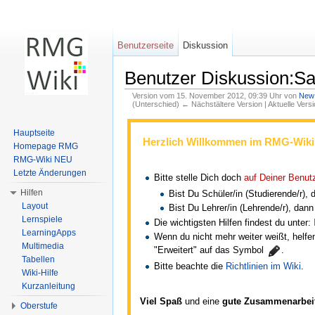
Benutzerseite
Diskussion
Benutzer Diskussion:Sa
Version vom 15. November 2012, 09:39 Uhr von
New
(Unterschied) ← Nächstältere Version | Aktuelle Vers
Wechseln zu:
Navigation
,
Suche
Hauptseite
Herzlich Willkommen im RMG-Wiki
Homepage RMG
RMG-Wiki NEU
Letzte Änderungen
Bitte stelle Dich doch
auf Deiner Benut
Hilfen
Bist Du Schüler/in (Studierende/r),
Layout
Bist Du Lehrer/in (Lehrende/r), dan
Lernspiele
Die wichtigsten Hilfen findest du unter:
LearningApps
Wenn du nicht mehr weiter weißt, helfen
Multimedia
"Erweitert" auf das Symbol
.
Tabellen
Bitte beachte die
Richtlinien im Wiki
.
Wiki-Hilfe
Kurzanleitung
Viel Spaß
und eine
gute Zusammenarbei
Oberstufe