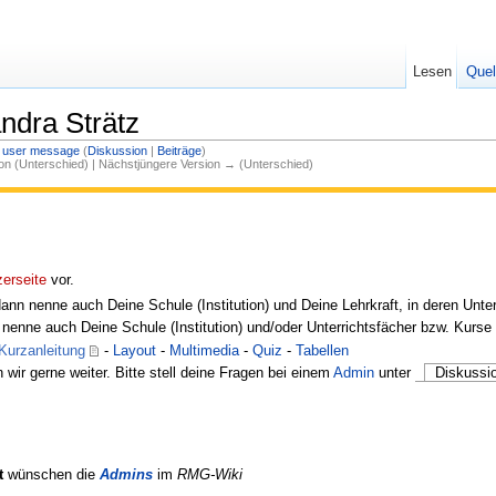
Lesen
Quel
ndra Strätz
 user message
(
Diskussion
|
Beiträge
)
ion (Unterschied) | Nächstjüngere Version → (Unterschied)
zerseite
vor.
 dann nenne auch Deine Schule (Institution) und Deine Lehrkraft, in deren Unte
n nenne auch Deine Schule (Institution) und/oder Unterrichtsfächer bzw. Kurs
Kurzanleitung
-
Layout
-
Multimedia
-
Quiz
-
Tabellen
 wir gerne weiter. Bitte stell deine Fragen bei einem
Admin
unter
Diskussi
t
wünschen die
Admins
im
RMG-Wiki