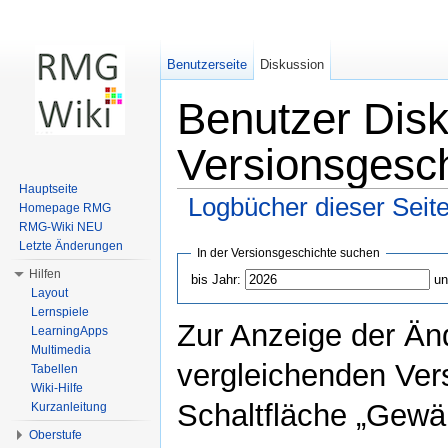
Benutzerseite
Diskussion
Benutzer Dis
Versionsgesc
Hauptseite
Logbücher dieser Seit
Homepage RMG
RMG-Wiki NEU
Wechseln zu:
Navigation
,
Suche
Letzte Änderungen
In der Versionsgeschichte suchen
Hilfen
bis Jahr:
un
Layout
Lernspiele
Zur Anzeige der Än
LearningApps
Multimedia
vergleichenden Ver
Tabellen
Wiki-Hilfe
Schaltfläche „Gewäh
Kurzanleitung
Oberstufe