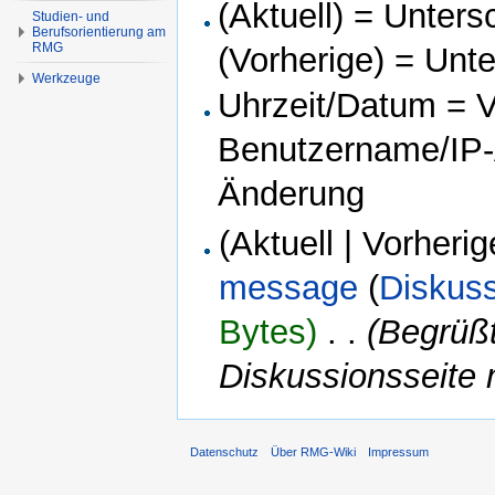
(Aktuell) = Unters
Studien- und
Berufsorientierung am
RMG
(Vorherige) = Unt
Werkzeuge
Uhrzeit/Datum = Ve
Benutzername/IP-A
Änderung
(Aktuell | Vorherig
message
(
Diskus
Bytes)
‎
. .
(Begrüßt
Diskussionsseite 
Datenschutz
Über RMG-Wiki
Impressum