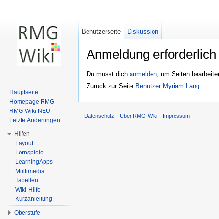
Benutzerseite
Diskussion
Anmeldung erforderlich
Wechseln zu:
Navigation
,
Suche
Du musst dich
anmelden
, um Seiten bearbeite
Zurück zur Seite
Benutzer:Myriam Lang
.
Hauptseite
Homepage RMG
RMG-Wiki NEU
Datenschutz
Über RMG-Wiki
Impressum
Letzte Änderungen
Hilfen
Layout
Lernspiele
LearningApps
Multimedia
Tabellen
Wiki-Hilfe
Kurzanleitung
Oberstufe