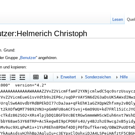
Lesen
Quel
utzer:Helmerich Christoph
en. Grund:
der Gruppe „
Benutzer
“ angehören.
en und kopieren:
Erweitert
Sonderzeichen
Hilfe