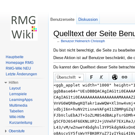
Benutzerseite
Diskussion
Quelltext der Seite Ben
←
Benutzer:Helmerich Christoph
Wechseln zu:
Navigation
,
Suche
Du bist nicht berechtigt, die Seite zu bearbeit
Hauptseite
Diese Aktion ist auf Benutzer beschränkt, die 
Homepage RMG
Du kannst den Quelltext dieser Seite betracht
RMG-Wiki NEU
Letzte Änderungen
Überschrift
Hilfen
Layout
Lernspiele
LearningApps
Multimedia
Tabellen
Wiki-Hilfe
Kurzanleitung
Oberstufe