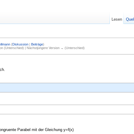
Lesen
Quel
ellmann
(
Diskussion
|
Beiträge
)
ion (Unterschied) | Nächstjüngere Version → (Unterschied)
ch.
ongruente Parabel mit der Gleichung y=f(x)