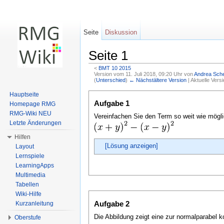
Seite
Diskussion
Seite 1
<
BMT 10 2015
Version vom 11. Juli 2018, 09:20 Uhr von
Andrea Sch
(
Unterschied
)
← Nächstältere Version
| Aktuelle Vers
Wechseln zu:
Navigation
,
Suche
Hauptseite
Aufgabe 1
Homepage RMG
RMG-Wiki NEU
Vereinfachen Sie den Term so weit wie mögli
Letzte Änderungen
Hilfen
[Lösung anzeigen]
Layout
Lernspiele
LearningApps
Multimedia
Tabellen
Wiki-Hilfe
Aufgabe 2
Kurzanleitung
Die Abbildung zeigt eine zur normalparabel k
Oberstufe