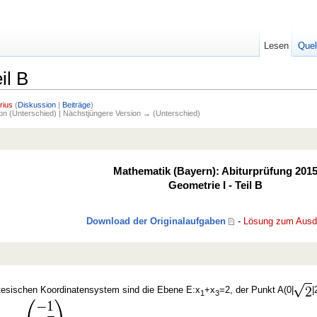
Lesen
Quel
il B
rius
(
Diskussion
|
Beiträge
)
ion (Unterschied) | Nächstjüngere Version → (Unterschied)
Mathematik (Bayern): Abiturprüfung 201
Geometrie I - Teil B
Download der Originalaufgaben
-
Lösung zum Ausd
tesischen Koordinatensystem sind die Ebene E:x
+x
=2, der Punkt A(0|
|
1
3