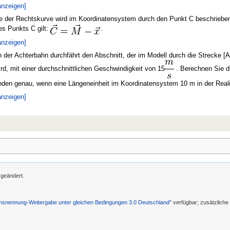
anzeigen]
e der Rechtskurve wird im Koordinatensystem durch den Punkt C beschrieben
es Punkts C gilt:
.
anzeigen]
 der Achterbahn durchfährt den Abschnitt, der im Modell durch die Strecke [
ird, mit einer durchschnittlichen Geschwindigkeit von 15
. Berechnen Sie di
den genau, wenn eine Längeneinheit im Koordinatensystem 10 m in der Realit
anzeigen]
 geändert.
nennung-Weitergabe unter gleichen Bedingungen 3.0 Deutschland"
verfügbar; zusätzlich