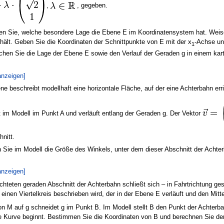
,
, gegeben.
en Sie, welche besondere Lage die Ebene E im Koordinatensystem hat. Weis
hält. Geben Sie die Koordinaten der Schnittpunkte von E mit der x
-Achse un
1
chen Sie die Lage der Ebene E sowie den Verlauf der Geraden g in einem kar
anzeigen]
ne beschreibt modellhaft eine horizontale Fläche, auf der eine Achterbahn err
 im Modell im Punkt A und verläuft entlang der Geraden g. Der Vektor
nitt.
 Sie im Modell die Größe des Winkels, unter dem dieser Abschnitt der Achte
anzeigen]
chteten geraden Abschnitt der Achterbahn schließt sich – in Fahrtrichtung ge
einen Viertelkreis beschrieben wird, der in der Ebene E verläuft und den Mitt
on M auf g schneidet g im Punkt B. Im Modell stellt B den Punkt der Achterba
e Kurve beginnt. Bestimmen Sie die Koordinaten von B und berechnen Sie de