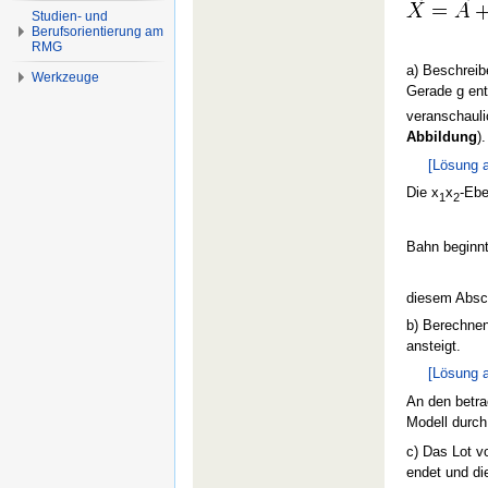
Studien- und
Berufsorientierung am
RMG
a) Beschreib
Werkzeuge
Gerade g ent
veranschauli
Abbildung
).
[Lösung 
Die x
x
-Ebe
1
2
Bahn beginnt
diesem Absch
b) Berechnen
ansteigt.
[Lösung 
An den betra
Modell durch 
c) Das Lot v
endet und di