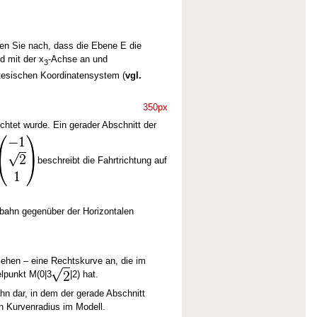
en Sie nach, dass die Ebene E die
d mit der x
-Achse an und
3
tesischen Koordinatensystem (
vgl.
350px
ichtet wurde. Ein gerader Abschnitt der
beschreibt die Fahrtrichtung auf
rbahn gegenüber der Horizontalen
sehen – eine Rechtskurve an, die im
elpunkt M(0|3
|2) hat.
hn dar, in dem der gerade Abschnitt
n Kurvenradius im Modell.