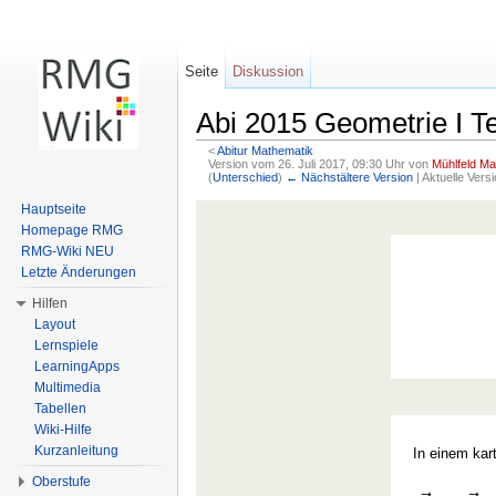
Seite
Diskussion
Abi 2015 Geometrie I Te
<
Abitur Mathematik
Version vom 26. Juli 2017, 09:30 Uhr von
Mühlfeld Ma
(
Unterschied
)
← Nächstältere Version
| Aktuelle Vers
Wechseln zu:
Navigation
,
Suche
Hauptseite
Homepage RMG
RMG-Wiki NEU
Letzte Änderungen
Hilfen
Layout
Lernspiele
LearningApps
Multimedia
Tabellen
Wiki-Hilfe
Kurzanleitung
In einem kar
Oberstufe