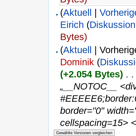
(
Aktuell
|
Vorherig
Eirich
(
Diskussion
Bytes)
(
Aktuell
| Vorherig
Dominik
(
Diskuss
(+2.054 Bytes)
‎
. .
„__NOTOC__ <div 
#EEEEE6;border:0
border="0" width=
cellspacing=15> <