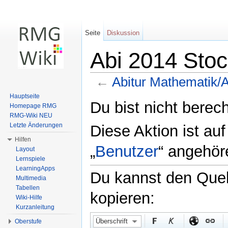
Seite
Diskussion
Abi 2014 Stoch
←
Abitur Mathematik/Ab
Wechseln zu:
Navigation
,
Suche
Hauptseite
Du bist nicht berech
Homepage RMG
RMG-Wiki NEU
Letzte Änderungen
Diese Aktion ist au
Hilfen
„
Benutzer
“ angehör
Layout
Lernspiele
LearningApps
Du kannst den Quell
Multimedia
Tabellen
kopieren:
Wiki-Hilfe
Kurzanleitung
Überschrift
Oberstufe