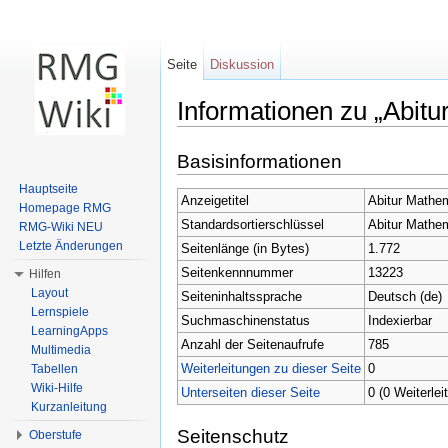
Seite
Diskussion
Informationen zu „Abitur
Wechseln zu:
Navigation
,
Suche
Basisinformationen
Hauptseite
Anzeigetitel
Abitur Mathem
Homepage RMG
Standardsortierschlüssel
Abitur Mathem
RMG-Wiki NEU
Letzte Änderungen
Seitenlänge (in Bytes)
1.772
Seitenkennnummer
13223
Hilfen
Layout
Seiteninhaltssprache
Deutsch (de)
Lernspiele
Suchmaschinenstatus
Indexierbar
LearningApps
Anzahl der Seitenaufrufe
785
Multimedia
Weiterleitungen zu dieser Seite
0
Tabellen
Wiki-Hilfe
Unterseiten dieser Seite
0 (0 Weiterlei
Kurzanleitung
Seitenschutz
Oberstufe