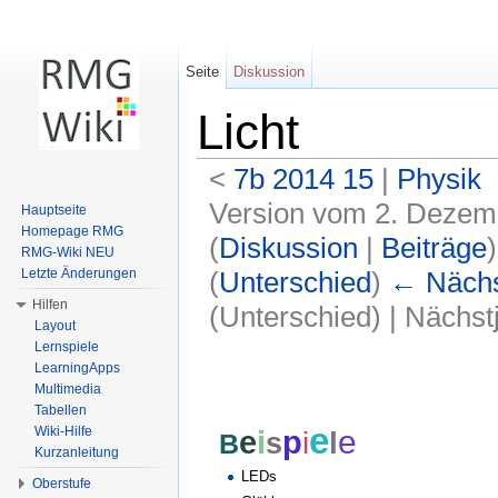
Seite
Diskussion
Licht
<
7b 2014 15
‎ |
Physik
Version vom 2. Dezem
Hauptseite
Homepage RMG
(
Diskussion
|
Beiträge
)
RMG-Wiki NEU
(
Unterschied
)
← Nächst
Letzte Änderungen
Hilfen
(Unterschied) | Nächs
Layout
Wechseln zu:
Navigation
,
Suche
Lernspiele
LearningApps
Multimedia
Tabellen
e
e
Wiki-Hilfe
e
i
p
i
l
s
B
Kurzanleitung
LEDs
Oberstufe