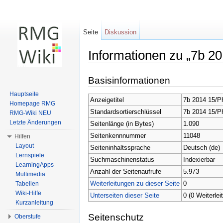
Seite
Diskussion
Informationen zu „7b 20
Wechseln zu:
Navigation
,
Suche
Basisinformationen
Hauptseite
Anzeigetitel
7b 2014 15/Ph
Homepage RMG
Standardsortierschlüssel
7b 2014 15/Ph
RMG-Wiki NEU
Letzte Änderungen
Seitenlänge (in Bytes)
1.090
Seitenkennnummer
11048
Hilfen
Layout
Seiteninhaltssprache
Deutsch (de)
Lernspiele
Suchmaschinenstatus
Indexierbar
LearningApps
Anzahl der Seitenaufrufe
5.973
Multimedia
Weiterleitungen zu dieser Seite
0
Tabellen
Wiki-Hilfe
Unterseiten dieser Seite
0 (0 Weiterlei
Kurzanleitung
Seitenschutz
Oberstufe