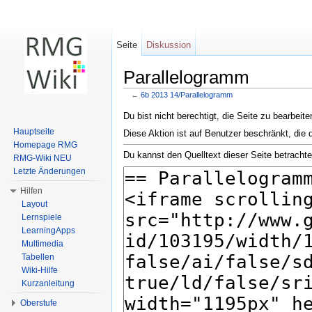
Seite
Diskussion
Parallelogramm
←
6b 2013 14/Parallelogramm
Wechseln zu:
Navigation
,
Suche
Du bist nicht berechtigt, die Seite zu bearbeit
Hauptseite
Diese Aktion ist auf Benutzer beschränkt, die 
Homepage RMG
Du kannst den Quelltext dieser Seite betracht
RMG-Wiki NEU
Letzte Änderungen
Hilfen
Layout
Lernspiele
LearningApps
Multimedia
Tabellen
Wiki-Hilfe
Kurzanleitung
Oberstufe