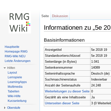
Seite
Diskussion
Informationen zu „5e 20
Wechseln zu:
Navigation
,
Suche
Basisinformationen
Hauptseite
Anzeigetitel
5e 2018 19
Homepage RMG
Standardsortierschlüssel
5e 2018 19
RMG-Wiki NEU
Letzte Änderungen
Seitenlänge (in Bytes)
1.041
Seitenkennnummer
14089
Hilfen
Layout
Seiteninhaltssprache
Deutsch (de)
Lernspiele
Suchmaschinenstatus
Indexierbar
LearningApps
Anzahl der Seitenaufrufe
24.248
Multimedia
Weiterleitungen zu dieser Seite
0
Tabellen
Wiki-Hilfe
Gezählt als eine Inhaltsseite
Ja
Kurzanleitung
Unterseiten dieser Seite
3 (0 Weiterlei
Oberstufe