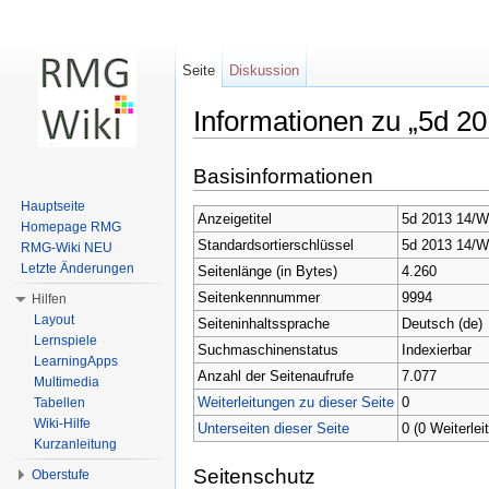
Seite
Diskussion
Informationen zu „5d 2
Wechseln zu:
Navigation
,
Suche
Basisinformationen
Hauptseite
Anzeigetitel
5d 2013 14/W
Homepage RMG
Standardsortierschlüssel
5d 2013 14/W
RMG-Wiki NEU
Letzte Änderungen
Seitenlänge (in Bytes)
4.260
Seitenkennnummer
9994
Hilfen
Layout
Seiteninhaltssprache
Deutsch (de)
Lernspiele
Suchmaschinenstatus
Indexierbar
LearningApps
Anzahl der Seitenaufrufe
7.077
Multimedia
Weiterleitungen zu dieser Seite
0
Tabellen
Wiki-Hilfe
Unterseiten dieser Seite
0 (0 Weiterlei
Kurzanleitung
Seitenschutz
Oberstufe