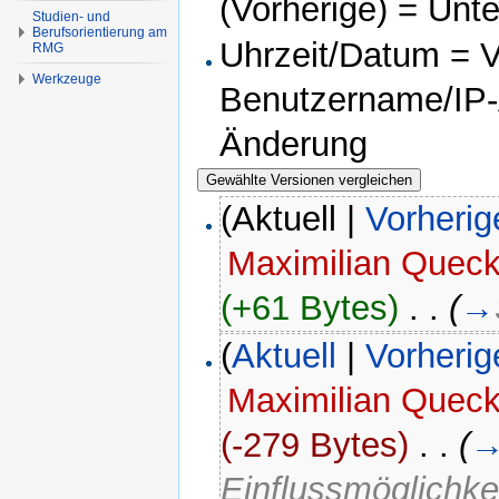
(Vorherige) = Unt
Studien- und
Berufsorientierung am
Uhrzeit/Datum = Ve
RMG
Werkzeuge
Benutzername/IP-A
Änderung
(Aktuell |
Vorherig
Maximilian Quec
(+61 Bytes)
‎
. .
(
→
(
Aktuell
|
Vorherig
Maximilian Quec
(-279 Bytes)
‎
. .
(
Einflussmöglichke