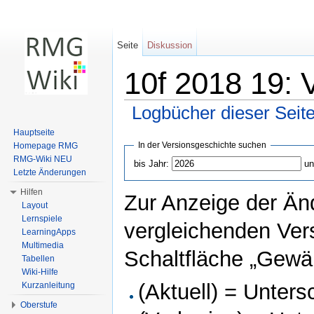
Seite
Diskussion
10f 2018 19: 
Logbücher dieser Seit
Wechseln zu:
Navigation
,
Suche
Hauptseite
In der Versionsgeschichte suchen
Homepage RMG
RMG-Wiki NEU
bis Jahr:
un
Letzte Änderungen
Hilfen
Zur Anzeige der Än
Layout
Lernspiele
vergleichenden Ver
LearningApps
Multimedia
Schaltfläche „Gewäh
Tabellen
Wiki-Hilfe
(Aktuell) = Unters
Kurzanleitung
Oberstufe